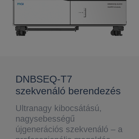
DNBSEQ-T7
szekvenáló berendezés
Ultranagy kibocsátású,
nagysebességű
újgenerációs szekvenáló – a