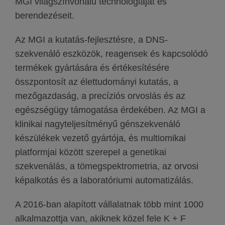
MGI világszínvonalú technológiáját és
berendezéseit.
Az MGI a kutatás-fejlesztésre, a DNS-
szekvenáló eszközök, reagensek és kapcsolódó
termékek gyártására és értékesítésére
összpontosít az élettudományi kutatás, a
mezőgazdaság, a precíziós orvoslás és az
egészségügy támogatása érdekében. Az MGI a
klinikai nagyteljesítményű génszekvenáló
készülékek vezető gyártója, és multiomikai
platformjai között szerepel a genetikai
szekvenálás, a tömegspektrometria, az orvosi
képalkotás és a laboratóriumi automatizálás.
A 2016-ban alapított vállalatnak több mint 1000
alkalmazottja van, akiknek közel fele K + F