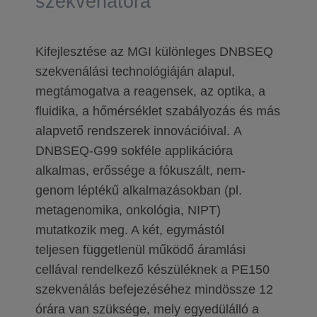
szekvenátora
Kifejlesztése az MGI különleges DNBSEQ
szekvenálási technológiáján alapul,
megtámogatva a reagensek, az optika, a
fluidika, a hőmérséklet szabályozás és más
alapvető rendszerek innovációival. A
DNBSEQ-G99 sokféle applikációra
alkalmas, erőssége a fókuszált, nem-
genom léptékű alkalmazásokban (pl.
metagenomika, onkológia, NIPT)
mutatkozik meg. A két, egymástól
teljesen függetlenül működő áramlási
cellával rendelkező készüléknek a PE150
szekvenálás befejezéséhez mindössze 12
órára van szüksége, mely egyedülálló a