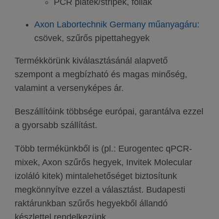
PCR platek/stripek, fóliák
Axon Labortechnik Germany műanyagáru
:
csövek, szűrős pipettahegyek
Termékkörünk kiválasztásánál alapvető
szempont a megbízható és magas minőség,
valamint a versenyképes ár.
Beszállítóink többsége európai, garantálva ezzel
a gyorsabb szállítást.
Több termékünkből is (pl.: Eurogentec qPCR-
mixek, Axon szűrős hegyek, Invitek Molecular
izoláló kitek) mintalehetőséget biztosítunk
megkönnyítve ezzel a választást. Budapesti
raktárunkban szűrős hegyekből állandó
készlettel rendelkezünk.