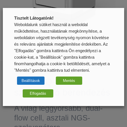
Tisztelt Látogatónk!
Weboldalunk sütiket használ a weboldal
működtetése, használatának megkönnyítése, a
weboldalon végzett tevékenység nyomon követése
és releváns ajánlatok megjelenítése érdekében. Az
"Elfogadás" gombra kattintva Ön engedélyezi a
cookie-kat, a "Beállítások" gombra kattintva
finomhangolhatja a cookie-k betöltődését, amelyet a
"Mentés" gombra kattintva tud elmenteni.
DNBSEQ-G99
Beállítások
Mentés
szekvenáló berendezés
Elfogadás
A világ leggyorsabb, dual-
flow cell, asztali NGS-