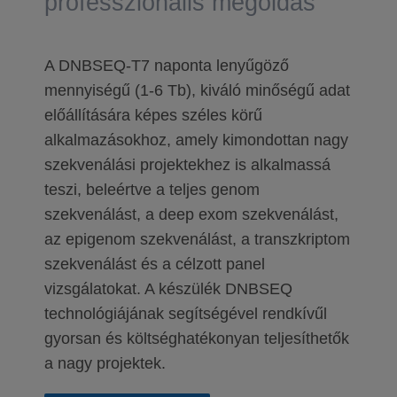
professzionális megoldás
A DNBSEQ-T7 naponta lenyűgöző
mennyiségű (1-6 Tb), kiváló minőségű adat
előállítására képes széles körű
alkalmazásokhoz, amely kimondottan nagy
szekvenálási projektekhez is alkalmassá
teszi, beleértve a teljes genom
szekvenálást, a deep exom szekvenálást,
az epigenom szekvenálást, a transzkriptom
szekvenálást és a célzott panel
vizsgálatokat. A készülék DNBSEQ
technológiájának segítségével rendkívűl
gyorsan és költséghatékonyan teljesíthetők
a nagy projektek.