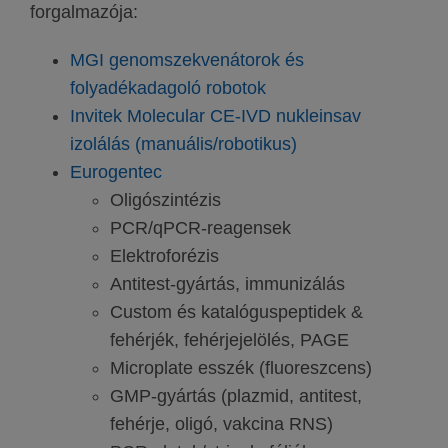
forgalmazója:
MGI genomszekvenátorok és
folyadékadagoló robotok
Invitek Molecular CE-IVD nukleinsav
izolálás (manuális/robotikus)
Eurogentec
Oligószintézis
PCR/qPCR-reagensek
Elektroforézis
Antitest-gyártás, immunizálás
Custom és katalóguspeptidek &
fehérjék, fehérjejelölés, PAGE
Microplate esszék (fluoreszcens)
GMP-gyártás (plazmid, antitest,
fehérje, oligó, vakcina RNS)