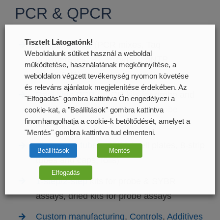
PCR & QPCR
Tisztelt Látogatónk!
Endpoint PCR
(PCR mixes, Taq
Weboldalunk sütiket használ a weboldal
polymerases, RT enzymes, dNTP
működtetése, használatának megkönnyítése, a
mixes/sets)
weboldalon végzett tevékenység nyomon követése
és releváns ajánlatok megjelenítése érdekében. Az
Real-time PCR
(qPCR kits for probe and
"Elfogadás" gombra kattintva Ön engedélyezi a
SYBR assays, dried mixes for probe
cookie-kat, a "Beállítások" gombra kattintva
finomhangolhatja a cookie-k betöltődését, amelyet a
assays)
"Mentés" gombra kattintva tud elmenteni.
Plates and tubes
(96/384well plates, 8-strip
Beállítások
Mentés
tubes and caps, foils)
Elfogadás
1-step/2-step
kits for probe & SYBR
assays, dried kits for probe assays
Custom manufacturing
,
Controls
,
Additives