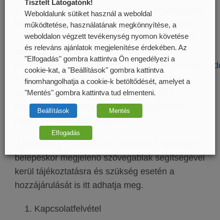
Tisztelt Látogatónk!
A közös adatkezelésre megfelelő megállapodást
Weboldalunk sütiket használ a weboldal
kötöttünk a Facebook Ireland Ltd-del (4 Grand
működtetése, használatának megkönnyítése, a
weboldalon végzett tevékenység nyomon követése
Canal Square, Grand Canal Harbour, Dublin 2,
és releváns ajánlatok megjelenítése érdekében. Az
Ireland), amelyet itt lehet
"Elfogadás" gombra kattintva Ön engedélyezi a
elérni:
https://www.facebook.com/legal/controller_
cookie-kat, a "Beállítások" gombra kattintva
Ez a megállapodás meghatározza a közös
finomhangolhatja a cookie-k betöltődését, amelyet a
adatkezelésre tekintettel a GDPR szerint
"Mentés" gombra kattintva tud elmenteni.
teljesítendő kötelezettségekkel kapcsolatos
Beállítások
Mentés
megfelelő felelősségi köröket.
Elfogadás
A látogató a cookie-k használatáról a honlapon
belépéskor megjelenő szövegablak segítségével
kerül tájékoztatásra és szükség esetén a
hozzájárulását is itt adhatja meg.
Kapcsolatfelvétel