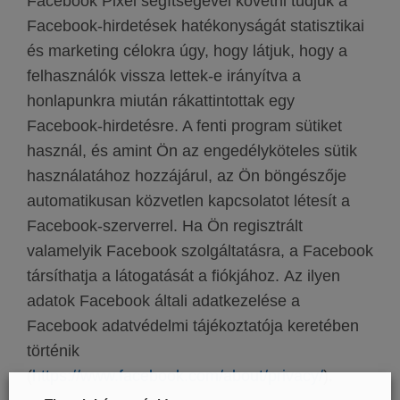
Facebook Pixel segítségével követni tudjuk a
Facebook-hirdetések hatékonyságát statisztikai
és marketing célokra úgy, hogy látjuk, hogy a
felhasználók vissza lettek-e irányítva a
honlapunkra miután rákattintottak egy
Facebook-hirdetésre. A fenti program sütiket
használ, és amint Ön az engedélyköteles sütik
használatához hozzájárul, az Ön böngészője
automatikusan közvetlen kapcsolatot létesít a
Facebook-szerverrel. Ha Ön regisztrált
valamelyik Facebook szolgáltatásra, a Facebook
társíthatja a látogatását a fiókjához. Az ilyen
adatok Facebook általi adatkezelése a
Facebook adatvédelmi tájékoztatója keretében
történik
(
https://www.facebook.com/about/privacy/
).