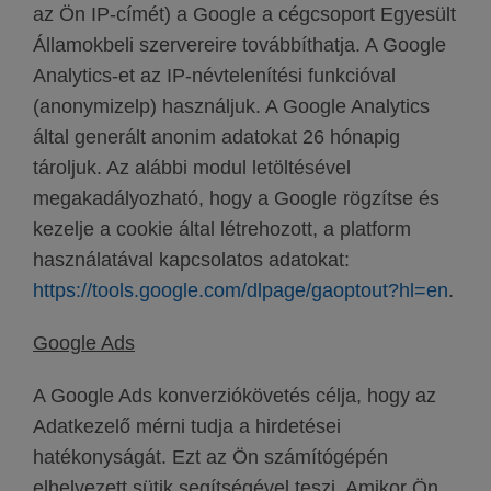
az Ön IP-címét) a Google a cégcsoport Egyesült
Államokbeli szervereire továbbíthatja. A Google
Analytics-et az IP-névtelenítési funkcióval
(anonymizelp) használjuk. A Google Analytics
által generált anonim adatokat 26 hónapig
tároljuk. Az alábbi modul letöltésével
megakadályozható, hogy a Google rögzítse és
kezelje a cookie által létrehozott, a platform
használatával kapcsolatos adatokat:
https://tools.google.com/dlpage/gaoptout?hl=en
.
Google Ads
A Google Ads konverziókövetés célja, hogy az
Adatkezelő mérni tudja a hirdetései
hatékonyságát. Ezt az Ön számítógépén
elhelyezett sütik segítségével teszi. Amikor Ön