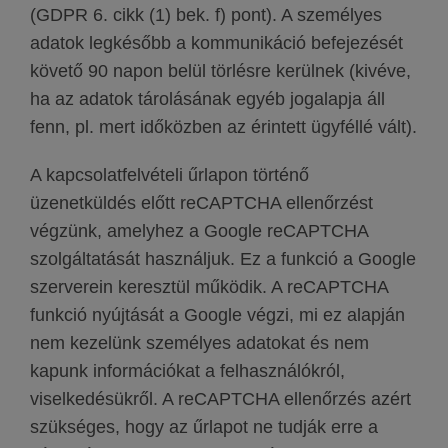
(GDPR 6. cikk (1) bek. f) pont). A személyes
adatok legkésőbb a kommunikáció befejezését
követő 90 napon belül törlésre kerülnek (kivéve,
ha az adatok tárolásának egyéb jogalapja áll
fenn, pl. mert időközben az érintett ügyféllé vált).
A kapcsolatfelvételi űrlapon történő
üzenetküldés előtt reCAPTCHA ellenőrzést
végzünk, amelyhez a Google reCAPTCHA
szolgáltatását használjuk. Ez a funkció a Google
szerverein keresztül működik. A reCAPTCHA
funkció nyújtását a Google végzi, mi ez alapján
nem kezelünk személyes adatokat és nem
kapunk információkat a felhasználókról,
viselkedésükről. A reCAPTCHA ellenőrzés azért
szükséges, hogy az űrlapot ne tudják erre a