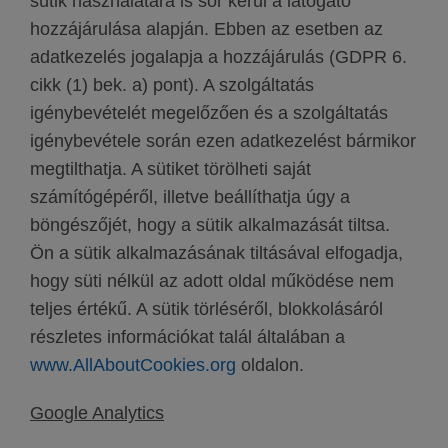
sütik használatára is sor kerül a látogató
hozzájárulása alapján. Ebben az esetben az
adatkezelés jogalapja a hozzájárulás (GDPR 6.
cikk (1) bek. a) pont). A szolgáltatás
igénybevételét megelőzően és a szolgáltatás
igénybevétele során ezen adatkezelést bármikor
megtilthatja. A sütiket törölheti saját
számítógépéről, illetve beállíthatja úgy a
böngészőjét, hogy a sütik alkalmazását tiltsa.
Ön a sütik alkalmazásának tiltásával elfogadja,
hogy süti nélkül az adott oldal működése nem
teljes értékű. A sütik törléséről, blokkolásáról
részletes információkat talál általában a
www.AllAboutCookies.org
oldalon.
Google Analytics