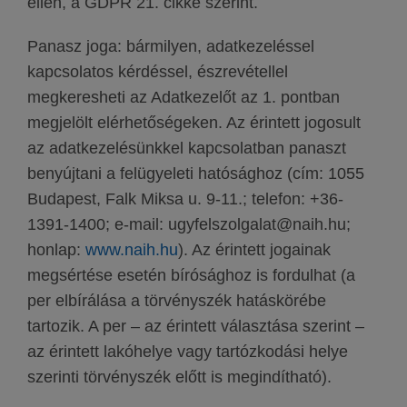
ellen, a GDPR 21. cikke szerint.
Panasz joga: bármilyen, adatkezeléssel
kapcsolatos kérdéssel, észrevétellel
megkeresheti az Adatkezelőt az 1. pontban
megjelölt elérhetőségeken. Az érintett jogosult
az adatkezelésünkkel kapcsolatban panaszt
benyújtani a felügyeleti hatósághoz (cím: 1055
Budapest, Falk Miksa u. 9-11.; telefon: +36-
1391-1400; e-mail: ugyfelszolgalat@naih.hu;
honlap:
www.naih.hu
). Az érintett jogainak
megsértése esetén bírósághoz is fordulhat (a
per elbírálása a törvényszék hatáskörébe
tartozik. A per – az érintett választása szerint –
az érintett lakóhelye vagy tartózkodási helye
szerinti törvényszék előtt is megindítható).