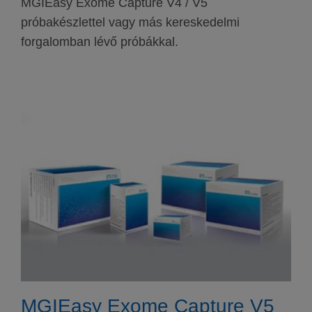
MGIEasy Exome Capture V4 / V5
próbakészlettel vagy más kereskedelmi
forgalomban lévő próbákkal.
MGIEasy Exome Capture V5