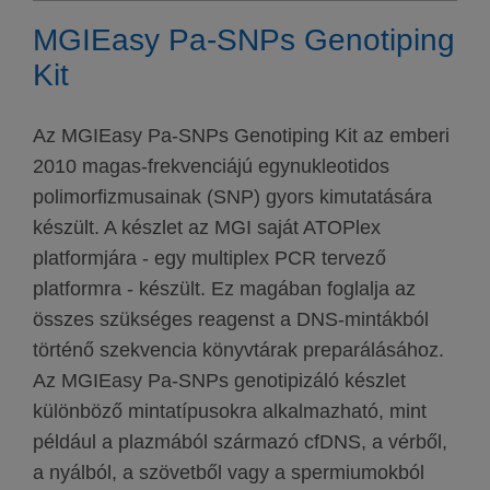
MGIEasy Pa-SNPs Genotiping
Kit
Az MGIEasy Pa-SNPs Genotiping Kit az emberi
2010 magas-frekvenciájú egynukleotidos
polimorfizmusainak (SNP) gyors kimutatására
készült. A készlet az MGI saját ATOPlex
platformjára - egy multiplex PCR tervező
platformra - készült. Ez magában foglalja az
összes szükséges reagenst a DNS-mintákból
történő szekvencia könyvtárak preparálásához.
Az MGIEasy Pa-SNPs genotipizáló készlet
különböző mintatípusokra alkalmazható, mint
például a plazmából származó cfDNS, a vérből,
a nyálból, a szövetből vagy a spermiumokból