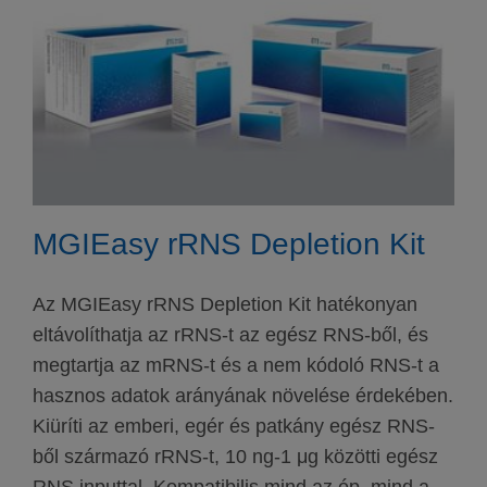
MGIEasy rRNS Depletion Kit
Az MGIEasy rRNS Depletion Kit hatékonyan
eltávolíthatja az rRNS-t az egész RNS-ből, és
megtartja az mRNS-t és a nem kódoló RNS-t a
hasznos adatok arányának növelése érdekében.
Kiüríti az emberi, egér és patkány egész RNS-
ből származó rRNS-t, 10 ng-1 μg közötti egész
RNS inputtal. Kompatibilis mind az ép, mind a