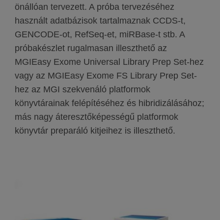
önállóan tervezett. A próba tervezéséhez
használt adatbázisok tartalmaznak CCDS-t,
GENCODE-ot, RefSeq-et, miRBase-t stb. A
próbakészlet rugalmasan illeszthető az
MGIEasy Exome Universal Library Prep Set-hez
vagy az MGIEasy Exome FS Library Prep Set-
hez az MGI szekvenáló platformok
könyvtárainak felépítéséhez és hibridizálásához;
más nagy áteresztőképességű platformok
könyvtár preparáló kitjeihez is illeszthető.