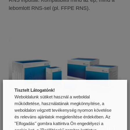
lebomlott RNS-sel (pl. FFPE RNS).
Tisztelt Látogatónk!
Weboldalunk sütiket használ a weboldal
működtetése, használatának megkönnyítése, a
weboldalon végzett tevékenység nyomon követése
MGIEasy Whole Genome
és releváns ajánlatok megjelenítése érdekében. Az
"Elfogadás" gombra kattintva Ön engedélyezi a
Bisulfite Sequencing könyvtár