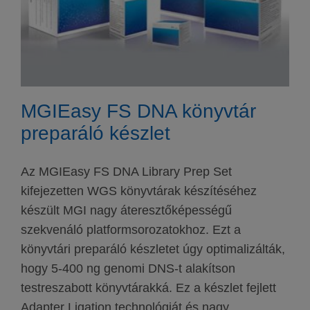
MGIEasy FS DNA könyvtár
preparáló készlet
Az MGIEasy FS DNA Library Prep Set
kifejezetten WGS könyvtárak készítéséhez
készült MGI nagy áteresztőképességű
szekvenáló platformsorozatokhoz. Ezt a
könyvtári preparáló készletet úgy optimalizálták,
hogy 5-400 ng genomi DNS-t alakítson
testreszabott könyvtárakká. Ez a készlet fejlett
Adapter Ligation technológiát és nagy