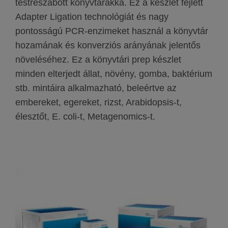
testreszabott könyvtárakká. Ez a készlet fejlett
Adapter Ligation technológiát és nagy
pontosságú PCR-enzimeket használ a könyvtár
hozamának és konverziós arányának jelentős
növeléséhez. Ez a könyvtári prep készlet
minden elterjedt állat, növény, gomba, baktérium
stb. mintáira alkalmazható, beleértve az
embereket, egereket, rizst, Arabidopsis-t,
élesztőt, E. coli-t, Metagenomics-t.