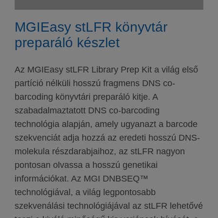
MGIEasy stLFR könyvtár
preparáló készlet
Az MGIEasy stLFR Library Prep Kit a világ első
partíció nélküli hosszú fragmens DNS co-
barcoding könyvtári preparáló kitje. A
szabadalmaztatott DNS co-barcoding
technológia alapján, amely ugyanazt a barcode
szekvenciát adja hozzá az eredeti hosszú DNS-
molekula részdarabjaihoz, az stLFR nagyon
pontosan olvassa a hosszú genetikai
információkat. Az MGI DNBSEQ™
technológiával, a világ legpontosabb
szekvenálási technológiájával az stLFR lehetővé