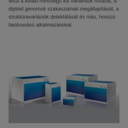
teszi a kiváló minőségű kis variánsok hívását, a
diploid genomok szakaszainak megállapítását, a
struktúravariációk detektálását és más, hosszú
beolvasású alkalmazásokat.