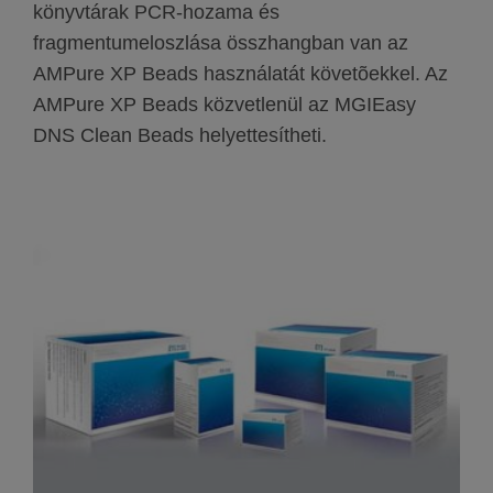
könyvtárak PCR-hozama és
fragmentumeloszlása összhangban van az
AMPure XP Beads használatát követõekkel. Az
AMPure XP Beads közvetlenül az MGIEasy
DNS Clean Beads helyettesítheti.