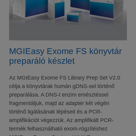
MGIEasy Exome FS könyvtár
preparáló készlet
Az MGIEasy Exome FS Library Prep Set V2.0
célja a könyvtárak humán gDNS-sel történő
preparálása. A DNS-t enzim emésztéssel
fragmentáljuk, majd az adapter két végén
történő ligálásának lépéseit és a PCR-
amplifikációt végezzük. Az amplifikált PCR-
termék felhasználható exom-rögzítéshez