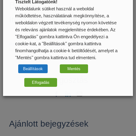
Tisztelt Látogatónk!
Beads
Weboldalunk sütiket használ a weboldal
működtetése, használatának megkönnyítése, a
Item No.：1000005279
weboldalon végzett tevékenység nyomon követése
és releváns ajánlatok megjelenítése érdekében. Az
"Elfogadás" gombra kattintva Ön engedélyezi a
MGIEasy
cookie-kat, a "Beállítások" gombra kattintva
digiscience
által
|
Könyvtár preparáló készletek
|
a
DNS
hozzászólások lehetősége kikapcsolva
finomhangolhatja a cookie-k betöltődését, amelyet a
Clean
"Mentés" gombra kattintva tud elmenteni.
Beads
bejegyzéshez
Beállítások
Mentés
Megosztás
Elfogadás
Facebook
LinkedIn
Email:
Ajánlott bejegyzések