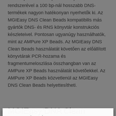
rendszerével a 100 bp-nál hosszabb DNS-
termékek nagyon hatékonyan nyerhetők ki. Az
MGIEasy DNS Clean Beads kompatibilis más
gyártók DNS- és RNS könyvtár konstrukciós
készleteivel. Pontosan ugyanúgy használhatók,
mint az AMPure XP Beads. Az MGIEasy DNS
Clean Beads használatát követően az előállított
könyvtárak PCR-hozama és
fragmentumeloszlása összhangban van az
AMPure XP Beads használatát követõekkel. Az
AMPure XP Beads közvetlenül az MGIEasy
DNS Clean Beads helyettesítheti.
MGIEasy DNA Clean