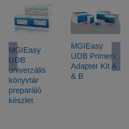
MGIEasy
MGIEasy
UDB Primers
UDB
Adapter Kit A
univerzális
& B
könyvtár
preparáló
készlet