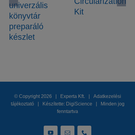
Circularization
univerzális
Kit
könyvtár
preparáló
készlet
© Copyright
2026 | Experta Kft. |
Adatkezelési
tájékoztató
| Készítette:
DigiScience
| Minden jog
fenntartva
YouTube
Email:
Phone