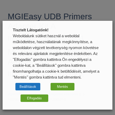
MGIEasy UDB Primers
Adapter Kit A
Tisztelt Látogatónk!
Weboldalunk sütiket használ a weboldal
Item No.：1000022801
működtetése, használatának megkönnyítése, a
weboldalon végzett tevékenység nyomon követése
MGIEasy UDB Primers
és releváns ajánlatok megjelenítése érdekében. Az
Adapter Kit B
"Elfogadás" gombra kattintva Ön engedélyezi a
cookie-kat, a "Beállítások" gombra kattintva
finomhangolhatja a cookie-k betöltődését, amelyet a
Item No.：1000022802
"Mentés" gombra kattintva tud elmenteni.
Beállítások
Mentés
MGIEasy
digiscience
által
|
Könyvtár preparáló készletek
|
a
Elfogadás
UDB
hozzászólások lehetősége kikapcsolva
Primers
Adapter
Kit