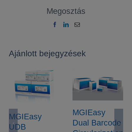
A
Megosztás
&
B
bejegyzéshez
Facebook
LinkedIn
Email:
Ajánlott bejegyzések
MGIEasy
MGIEasy
Dual Barcode
UDB