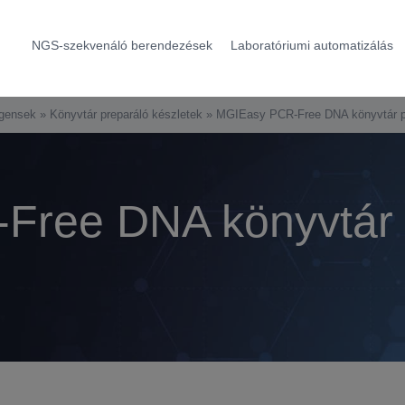
NGS-szekvenáló berendezések
Laboratóriumi automatizálás
gensek
»
Könyvtár preparáló készletek
»
MGIEasy PCR-Free DNA könyvtár pr
ree DNA könyvtár 