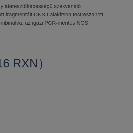
gy áteresztőképességű szekvenáló
tt fragmentált DNS-t alakítson testreszabott
mbinálva, az igazi PCR-mentes NGS
（16 RXN）