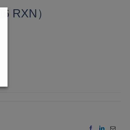
（96 RXN）
Facebook
LinkedIn
Email: