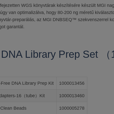
fejezetten WGS könyvtárak készítésére készült MGI na
 úgy van optimalizálva, hogy 80-200 ng méretű kiválaszto
yvtár-preparálás, az MGI DNBSEQ™ szekvenszerrel ko
ot garantál.
 DNA Library Prep Set 
ree DNA Library Prep Kit
1000013456
dapters-16（tube）Kit
1000013460
Clean Beads
1000005278