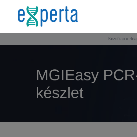
Kihagyás
Kezdőlap
»
Rea
MGIEasy PCR-F
készlet