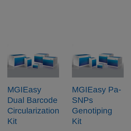
MGIEasy
MGIEasy Pa-
Dual Barcode
SNPs
Circularization
Genotiping
Kit
Kit