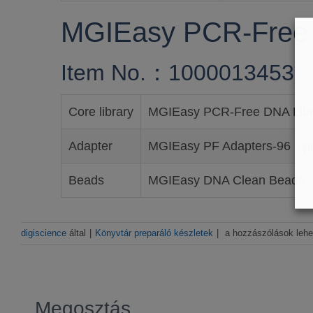
MGIEasy PCR-Free
Item No.：1000013453
Core library
MGIEasy PCR-Free DNA Libra
Adapter
MGIEasy PF Adapters-96（pl
Beads
MGIEasy DNA Clean Beads
MGIEasy
digiscience
által
|
Könyvtár preparáló készletek
|
a hozzászólások lehe
PCR-
Free
DNA
könyvtár
preparáló
Megosztás