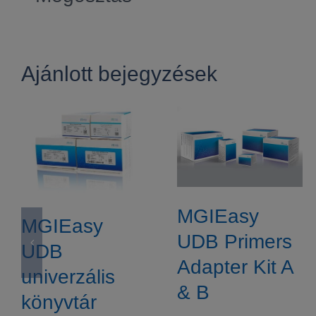
készlet
bejegyzéshez
Ajánlott bejegyzések
MGIEasy
MGIEasy
UDB Primers
UDB
Adapter Kit A
univerzális
& B
könyvtár