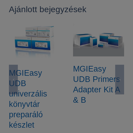
Ajánlott bejegyzések
MGIEasy
MGIEasy
UDB Primers
UDB
Adapter Kit A
univerzális
& B
könyvtár
preparáló
készlet