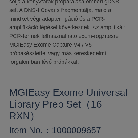
célja a könyvtárak preparálása emberi gDNS-
sel. A DNS-t Covaris fragmentálja, majd a
mindkét végi adapter ligáció és a PCR-
amplifikáció lépései következnek. Az amplifikált
PCR-termék felhasználható exom-rögzítésre
MGIEasy Exome Capture V4 / V5
próbakészlettel vagy más kereskedelmi
forgalomban lévő próbákkal.
MGIEasy Exome Universal
Library Prep Set（16
RXN）
Item No.：1000009657