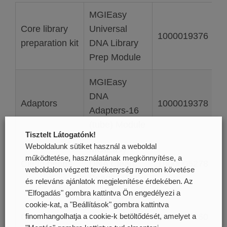
MGIEasy
Core library
Universal
1000019376
preparation kit
DNA Library
Prep Module
MGIEasy
DNA
Adaptors
1000019378
Adapters-16
(tube) Module
Tisztelt Látogatónk!
Weboldalunk sütiket használ a weboldal
MGIEasy
működtetése, használatának megkönnyítése, a
Clean beads
DNA Clean
1000005278
weboldalon végzett tevékenység nyomon követése
Beads
és releváns ajánlatok megjelenítése érdekében. Az
"Elfogadás" gombra kattintva Ön engedélyezi a
MGIEasy
cookie-kat, a "Beállítások" gombra kattintva
Circularization
Circularization
1000005260
finomhangolhatja a cookie-k betöltődését, amelyet a