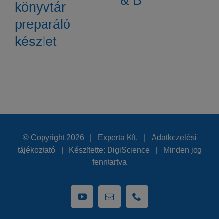
& B
könyvtár
preparáló
készlet
© Copyright
2026 | Experta Kft. |
Adatkezelési
tájékoztató
| Készítette:
DigiScience
| Minden jog
fenntartva
YouTube
Email:
Phone