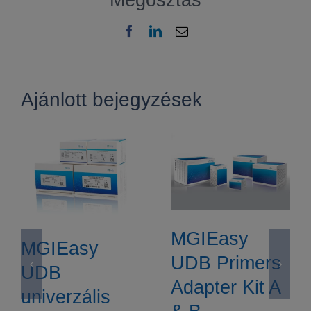
Facebook
LinkedIn
Email:
Ajánlott bejegyzések
MGIEasy
MGIEasy
UDB Primers
UDB
Adapter Kit A
univerzális