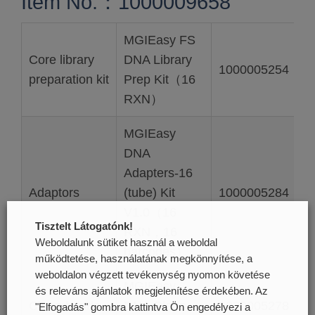
Item No.：1000009658
MGIEasy FS
Core library
DNA Library
1000005254
preparation kit
Prep Kit（16
RXN）
MGIEasy
DNA
Adapters-16
Adaptors
(tube) Kit
1000005284
V1.0（16
Tisztelt Látogatónk!
RXN，16
Weboldalunk sütiket használ a weboldal
barcodes）
működtetése, használatának megkönnyítése, a
weboldalon végzett tevékenység nyomon követése
MGIEasy
és releváns ajánlatok megjelenítése érdekében. Az
Clean beads
DNA Clean
1000005278
"Elfogadás" gombra kattintva Ön engedélyezi a