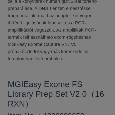
célja a könyvtárak humán gDNS-sel történő
preparálása. A DNS-t enzim emésztéssel
fragmentáljuk, majd az adapter két végén
történő ligálásának lépéseit és a PCR-
amplifikációt végezzük. Az amplifikált PCR-
termék felhasználható exom-rögzítéshez
MGIEasy Exome Capture V4 / V5
próbakészlettel vagy más kereskedelmi
forgalomban lévő próbákkal.
MGIEasy Exome FS
Library Prep Set V2.0（16
RXN）