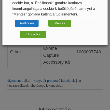
cookie-kat, a "Beállítások" gombra kattintva
Beads
finomhangolhatja a cookie-k betöltődését, amelyet a
"Mentés" gombra kattintva tud elmenteni.
MGIEasy
Circularization
Circularization
1000005260
Beállítások
Mentés
Kit V2.0
Elfogadás
MGIEasy
Exome
Other
1000007743
Capture
Accessory Kit
MGIEasy
digiscience
által
|
Könyvtár preparáló készletek
|
a
Exome
hozzászólások lehetősége kikapcsolva
FS
könyvtár
preparáló
készlet
Megosztás
bejegyzéshez